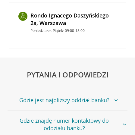
Rondo Ignacego Daszyńskiego
2a, Warszawa
Poniedziałek-Piątek: 09:00-18:00
PYTANIA I ODPOWIEDZI
Gdzie jest najbliższy oddział banku?
Jeśli szukasz oddziału naszego banku, zapraszamy na
Gdzie znajdę numer kontaktowy do
stronę
Placówki i bankomaty
, na której znajduje się
oddziału banku?
wygodna wyszukiwarka.