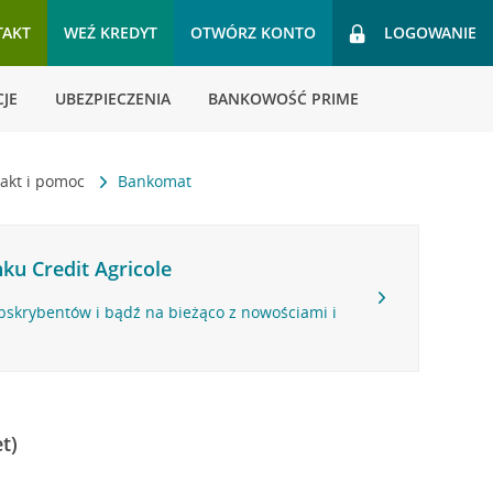
TAKT
WEŹ KREDYT
OTWÓRZ KONTO
LOGOWANIE
JE
UBEZPIECZENIA
BANKOWOŚĆ PRIME
akt i pomoc
Bankomat
ku Credit Agricole
bskrybentów i bądź na bieżąco z nowościami i
t)