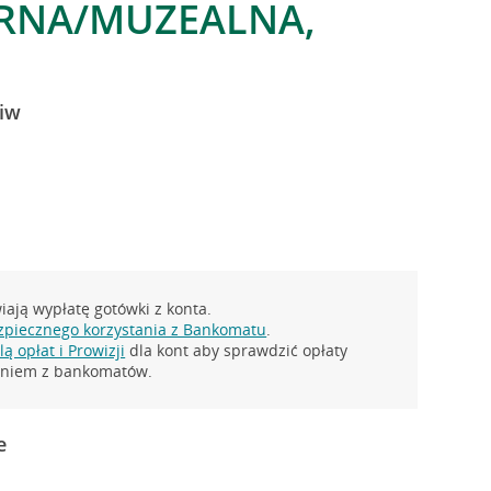
RNA/MUZEALNA,
liw
ają wypłatę gotówki z konta.
zpiecznego korzystania z Bankomatu
.
ą opłat i Prowizji
dla kont aby sprawdzić opłaty
taniem z bankomatów.
e