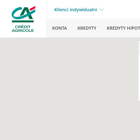
Klienci indywidualni
KONTA
KREDYTY
KREDYTY HIPO