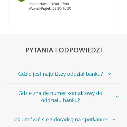
Poniedziałek: 10:00-17:00
Wtorek-Piątek: 09:30-16:30
PYTANIA I ODPOWIEDZI
Gdzie jest najbliższy oddział banku?
Jeśli szukasz oddziału naszego banku, zapraszamy na
Gdzie znajdę numer kontaktowy do
stronę
Placówki i bankomaty
, na której znajduje się
oddziału banku?
wygodna wyszukiwarka.
Alternatywnie, możesz skorzystać z pełnej
listy naszych
oddziałów
.
Bank Credit Agricole nie udostępnia ogólnego numeru
Jak umówić się z doradcą na spotkanie?
telefonu do placówki bankowej.
Przejdź do pytania