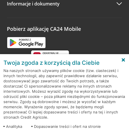
Informacje i dokumenty
Zachęcamy do podzielenia się z nami opinią o wizycie.
Wystarczy przejść na stronę
Oceń wizytę
, wyszukać
odwiedzoną placówkę i wypełnić formularz w ramach
platformy Profil Firmy w Google. Dziękujemy za wszystkie
opinie.
Pobierz aplikację CA24 Mobile
Przejdź do pytania
Twoja zgoda z korzyścią dla Ciebie
Na naszych stronach używamy plików cookie (tzw. ciasteczek) i
innych technologii, aby zapewnić prawidłowe działanie serwisu,
RODO
dostosowywać jego zawartość do Twoich potrzeb, a także
dostarczać Ci spersonalizowane reklamy na innych stronach
Regulamin serwisu
internetowych. Możesz wyrazić zgodę na wykorzystywanie lub
odrzucić pliki cookie – poza plikami niezbędnymi do funkcjonowania
Mapa serwisu
serwisu. Zgody są dobrowolne i możesz je wycofać w każdym
momencie. Wyrażenie zgody sprawi, że będziemy mogli
Polityka
Cookies
prezentować Ci lepiej dopasowane treści i oferty na tej i innych
stronach Credit Agricole.
Polityka prywatności
Analityka
Dopasowanie treści i ofert na stronie