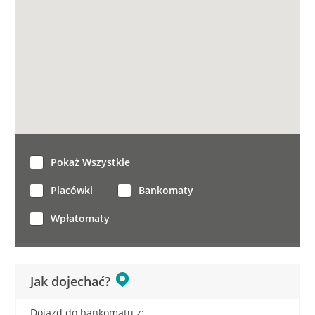
Pokaż Wszystkie
Placówki
Bankomaty
Wpłatomaty
Jak dojechać?
Dojazd do bankomatu z: