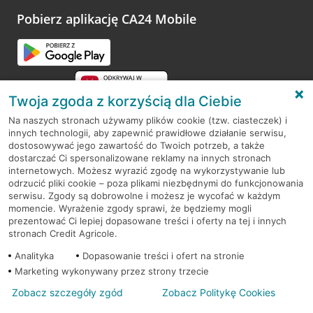
platformy Profil Firmy w Google. Dziękujemy za wszystkie
opinie.
Pobierz aplikację CA24 Mobile
Przejdź do pytania
Twoja zgoda z korzyścią dla Ciebie
Na naszych stronach używamy plików cookie (tzw. ciasteczek) i
innych technologii, aby zapewnić prawidłowe działanie serwisu,
RODO
dostosowywać jego zawartość do Twoich potrzeb, a także
dostarczać Ci spersonalizowane reklamy na innych stronach
Regulamin serwisu
internetowych. Możesz wyrazić zgodę na wykorzystywanie lub
odrzucić pliki cookie – poza plikami niezbędnymi do funkcjonowania
Mapa serwisu
serwisu. Zgody są dobrowolne i możesz je wycofać w każdym
momencie. Wyrażenie zgody sprawi, że będziemy mogli
Polityka
Cookies
prezentować Ci lepiej dopasowane treści i oferty na tej i innych
stronach Credit Agricole.
Polityka prywatności
Analityka
Dopasowanie treści i ofert na stronie
Marketing wykonywany przez strony trzecie
Zobacz szczegóły zgód
Zobacz Politykę Cookies
© 2026 Credit Agricole Bank Polska S.A. Wszelkie prawa zastrzeżone