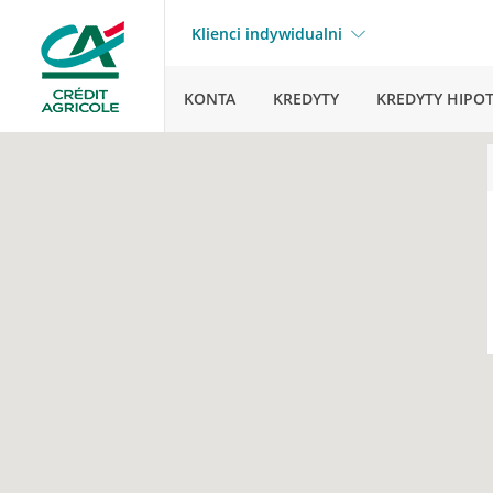
Klienci indywidualni
KONTA
KREDYTY
KREDYTY HIPO