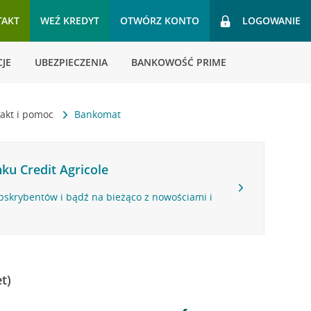
TAKT
WEŹ KREDYT
OTWÓRZ KONTO
LOGOWANIE
JE
UBEZPIECZENIA
BANKOWOŚĆ PRIME
akt i pomoc
Bankomat
ku Credit Agricole
bskrybentów i bądź na bieżąco z nowościami i
t)