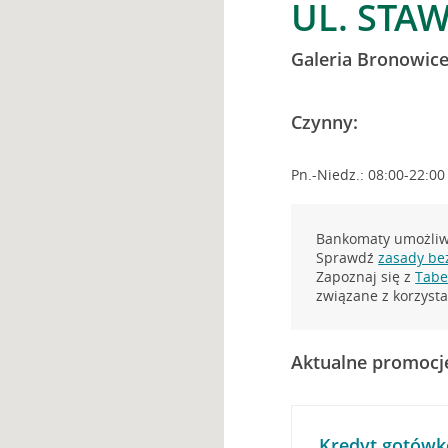
UL. STA
Galeria Bronowic
Czynny:
Pn.-Niedz.: 08:00-22:00
Bankomaty umożliwi
Sprawdź
zasady be
Zapoznaj się z
Tabel
związane z korzys
Aktualne promocj
Kredyt gotówk