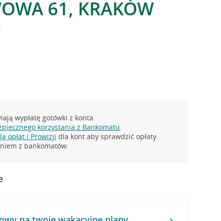
WOWA 61, KRAKÓW
e
ają wypłatę gotówki z konta.
zpiecznego korzystania z Bankomatu
.
ą opłat i Prowizji
dla kont aby sprawdzić opłaty
taniem z bankomatów.
e
owy na twoje wakacyjne plany