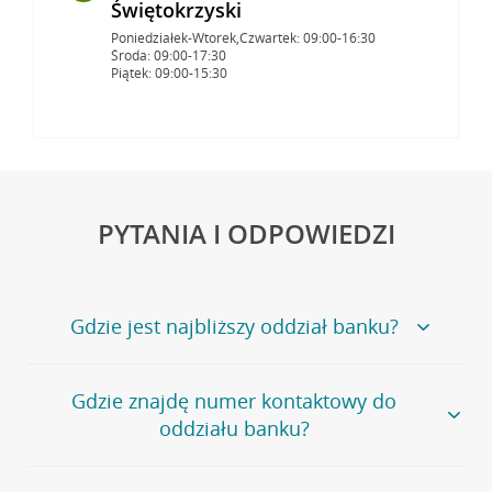
Świętokrzyski
Poniedziałek-Wtorek,Czwartek: 09:00-16:30
Środa: 09:00-17:30
Piątek: 09:00-15:30
PYTANIA I ODPOWIEDZI
Gdzie jest najbliższy oddział banku?
Jeśli szukasz oddziału naszego banku, zapraszamy na
Gdzie znajdę numer kontaktowy do
stronę
Placówki i bankomaty
, na której znajduje się
oddziału banku?
wygodna wyszukiwarka.
Alternatywnie, możesz skorzystać z pełnej
listy naszych
oddziałów
.