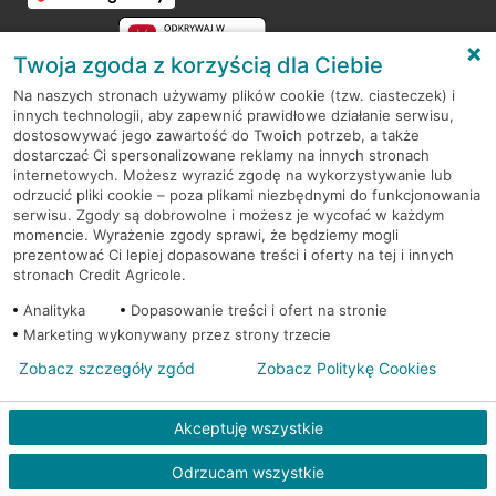
Twoja zgoda z korzyścią dla Ciebie
Na naszych stronach używamy plików cookie (tzw. ciasteczek) i
innych technologii, aby zapewnić prawidłowe działanie serwisu,
RODO
dostosowywać jego zawartość do Twoich potrzeb, a także
dostarczać Ci spersonalizowane reklamy na innych stronach
Regulamin serwisu
internetowych. Możesz wyrazić zgodę na wykorzystywanie lub
odrzucić pliki cookie – poza plikami niezbędnymi do funkcjonowania
Mapa serwisu
serwisu. Zgody są dobrowolne i możesz je wycofać w każdym
momencie. Wyrażenie zgody sprawi, że będziemy mogli
Polityka
Cookies
prezentować Ci lepiej dopasowane treści i oferty na tej i innych
stronach Credit Agricole.
Polityka prywatności
Analityka
Dopasowanie treści i ofert na stronie
Marketing wykonywany przez strony trzecie
Zobacz szczegóły zgód
Zobacz Politykę Cookies
© 2026 Credit Agricole Bank Polska S.A. Wszelkie prawa zastrzeżone
Akceptuję wszystkie
Odrzucam wszystkie