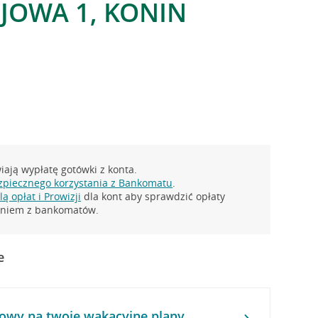
EJOWA 1, KONIN
ają wypłatę gotówki z konta.
zpiecznego korzystania z Bankomatu
.
ą opłat i Prowizji
dla kont aby sprawdzić opłaty
taniem z bankomatów.
e
owy na twoje wakacyjne plany