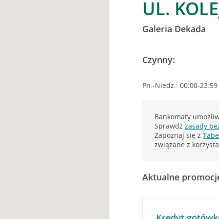
UL. KOL
Galeria Dekada
Czynny:
Pn.-Niedz.: 00:00-23:59
Bankomaty umożliwi
Sprawdź
zasady be
Zapoznaj się z
Tabel
związane z korzys
Aktualne promocj
Kredyt gotówk