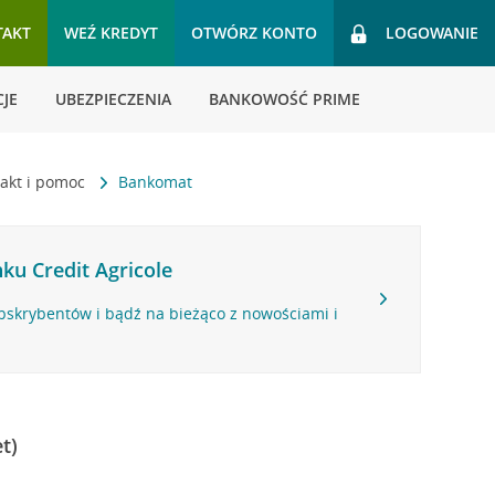
TAKT
WEŹ KREDYT
OTWÓRZ KONTO
LOGOWANIE
JE
UBEZPIECZENIA
BANKOWOŚĆ PRIME
akt i pomoc
Bankomat
ku Credit Agricole
bskrybentów i bądź na bieżąco z nowościami i
t)