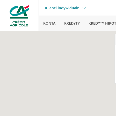
Klienci indywidualni
KONTA
KREDYTY
KREDYTY HIPO