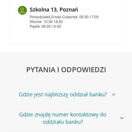
Szkolna 13, Poznań
Poniedziałek,Środa-Czwartek: 09:30-17:00
Wtorek: 10:30-18:00
Piątek: 08:30-16:00
PYTANIA I ODPOWIEDZI
Gdzie jest najbliższy oddział banku?
Jeśli szukasz oddziału naszego banku, zapraszamy na
Gdzie znajdę numer kontaktowy do
stronę
Placówki i bankomaty
, na której znajduje się
oddziału banku?
wygodna wyszukiwarka.