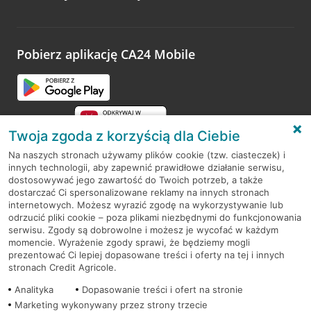
Wystarczy przejść na stronę
Oceń wizytę
, wyszukać
odwiedzoną placówkę i wypełnić formularz w ramach
platformy Profil Firmy w Google. Dziękujemy za wszystkie
opinie.
Pobierz aplikację CA24 Mobile
Przejdź do pytania
Twoja zgoda z korzyścią dla Ciebie
Na naszych stronach używamy plików cookie (tzw. ciasteczek) i
innych technologii, aby zapewnić prawidłowe działanie serwisu,
RODO
dostosowywać jego zawartość do Twoich potrzeb, a także
dostarczać Ci spersonalizowane reklamy na innych stronach
Regulamin serwisu
internetowych. Możesz wyrazić zgodę na wykorzystywanie lub
odrzucić pliki cookie – poza plikami niezbędnymi do funkcjonowania
Mapa serwisu
serwisu. Zgody są dobrowolne i możesz je wycofać w każdym
momencie. Wyrażenie zgody sprawi, że będziemy mogli
Polityka
Cookies
prezentować Ci lepiej dopasowane treści i oferty na tej i innych
stronach Credit Agricole.
Polityka prywatności
Analityka
Dopasowanie treści i ofert na stronie
Marketing wykonywany przez strony trzecie