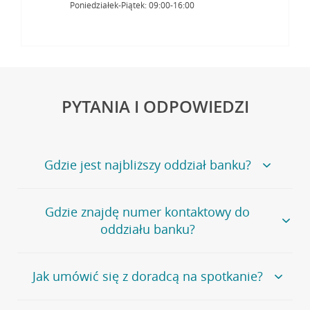
Poniedziałek-Piątek: 09:00-16:00
PYTANIA I ODPOWIEDZI
Gdzie jest najbliższy oddział banku?
Jeśli szukasz oddziału naszego banku, zapraszamy na
Gdzie znajdę numer kontaktowy do
stronę
Placówki i bankomaty
, na której znajduje się
oddziału banku?
wygodna wyszukiwarka.
Alternatywnie, możesz skorzystać z pełnej
listy naszych
oddziałów
.
Bank Credit Agricole nie udostępnia ogólnego numeru
Jak umówić się z doradcą na spotkanie?
telefonu do placówki bankowej.
Przejdź do pytania
Polecamy skorzystanie z możliwości wcześniejszego