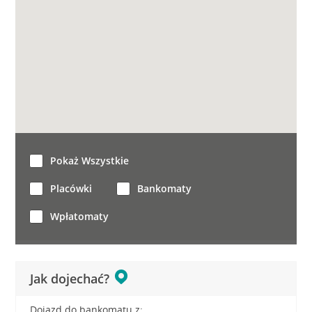
Pokaż Wszystkie
Placówki
Bankomaty
Wpłatomaty
Jak dojechać?
Dojazd do bankomatu z: