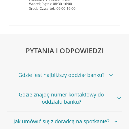
Wtorek,Piątek: 08:30-16:00
Środa-Czwartek: 09:00-16:00
PYTANIA I ODPOWIEDZI
Gdzie jest najbliższy oddział banku?
Jeśli szukasz oddziału naszego banku, zapraszamy na
Gdzie znajdę numer kontaktowy do
stronę
Placówki i bankomaty
, na której znajduje się
oddziału banku?
wygodna wyszukiwarka.
Alternatywnie, możesz skorzystać z pełnej
listy naszych
oddziałów
.
Bank Credit Agricole nie udostępnia ogólnego numeru
Jak umówić się z doradcą na spotkanie?
telefonu do placówki bankowej.
Przejdź do pytania