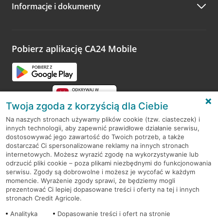
Informacje i dokumenty
Zachęcamy do podzielenia się z nami opinią o wizycie.
Wystarczy przejść na stronę
Oceń wizytę
, wyszukać
odwiedzoną placówkę i wypełnić formularz w ramach
platformy Profil Firmy w Google. Dziękujemy za wszystkie
opinie.
Pobierz aplikację CA24 Mobile
Przejdź do pytania
Twoja zgoda z korzyścią dla Ciebie
Na naszych stronach używamy plików cookie (tzw. ciasteczek) i
innych technologii, aby zapewnić prawidłowe działanie serwisu,
RODO
dostosowywać jego zawartość do Twoich potrzeb, a także
dostarczać Ci spersonalizowane reklamy na innych stronach
Regulamin serwisu
internetowych. Możesz wyrazić zgodę na wykorzystywanie lub
odrzucić pliki cookie – poza plikami niezbędnymi do funkcjonowania
Mapa serwisu
serwisu. Zgody są dobrowolne i możesz je wycofać w każdym
momencie. Wyrażenie zgody sprawi, że będziemy mogli
Polityka
Cookies
prezentować Ci lepiej dopasowane treści i oferty na tej i innych
stronach Credit Agricole.
Polityka prywatności
Analityka
Dopasowanie treści i ofert na stronie