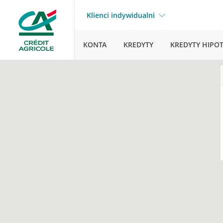
Klienci indywidualni
KONTA
KREDYTY
KREDYTY HIPO