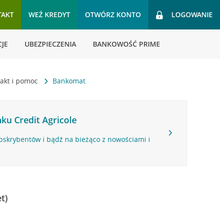
TAKT
WEŹ KREDYT
OTWÓRZ KONTO
LOGOWANIE
JE
UBEZPIECZENIA
BANKOWOŚĆ PRIME
akt i pomoc
Bankomat
ku Credit Agricole
bskrybentów i bądź na bieżąco z nowościami i
t)