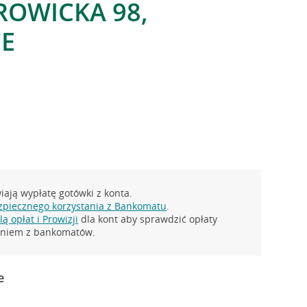
TROWICKA 98,
E
ają wypłatę gotówki z konta.
zpiecznego korzystania z Bankomatu
.
ą opłat i Prowizji
dla kont aby sprawdzić opłaty
taniem z bankomatów.
e