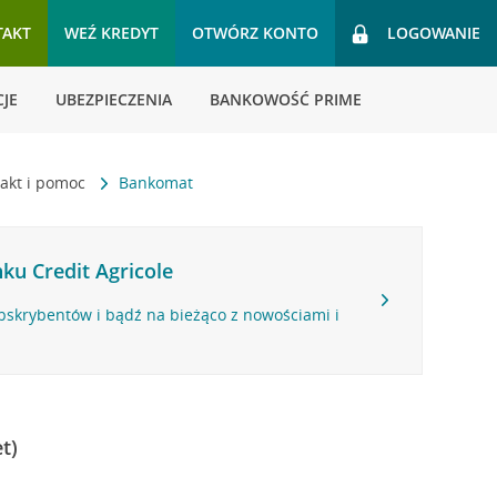
TAKT
WEŹ KREDYT
OTWÓRZ KONTO
LOGOWANIE
JE
UBEZPIECZENIA
BANKOWOŚĆ PRIME
akt i pomoc
Bankomat
ku Credit Agricole
bskrybentów i bądź na bieżąco z nowościami i
t)