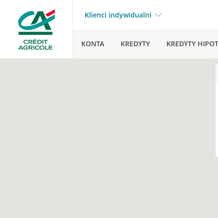
Klienci indywidualni
KONTA
KREDYTY
KREDYTY HIPO