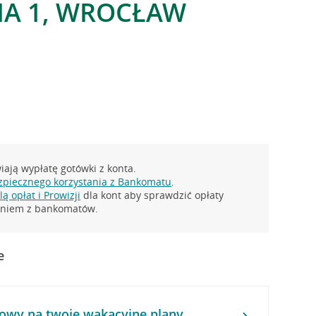
HA 1, WROCŁAW
ają wypłatę gotówki z konta.
zpiecznego korzystania z Bankomatu
.
ą opłat i Prowizji
dla kont aby sprawdzić opłaty
taniem z bankomatów.
e
owy na twoje wakacyjne plany