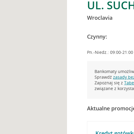
UL. SUC
Wroclavia
Czynny:
Pn.-Niedz.: 09:00-21:00
Bankomaty umożliwi
Sprawdź
zasady be
Zapoznaj się z
Tabel
związane z korzys
Aktualne promocj
Kredyt gotówk