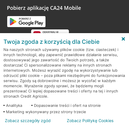
platformy Profil Firmy w Google. Dziękujemy za wszystkie
opinie.
Pobierz aplikację CA24 Mobile
Przejdź do pytania
Twoja zgoda z korzyścią dla Ciebie
Na naszych stronach używamy plików cookie (tzw. ciasteczek) i
innych technologii, aby zapewnić prawidłowe działanie serwisu,
RODO
dostosowywać jego zawartość do Twoich potrzeb, a także
dostarczać Ci spersonalizowane reklamy na innych stronach
Regulamin serwisu
internetowych. Możesz wyrazić zgodę na wykorzystywanie lub
odrzucić pliki cookie – poza plikami niezbędnymi do funkcjonowania
Mapa serwisu
serwisu. Zgody są dobrowolne i możesz je wycofać w każdym
momencie. Wyrażenie zgody sprawi, że będziemy mogli
Polityka
Cookies
prezentować Ci lepiej dopasowane treści i oferty na tej i innych
stronach Credit Agricole.
Polityka prywatności
Analityka
Dopasowanie treści i ofert na stronie
Marketing wykonywany przez strony trzecie
Zobacz szczegóły zgód
Zobacz Politykę Cookies
© 2026 Credit Agricole Bank Polska S.A. Wszelkie prawa zastrzeżone