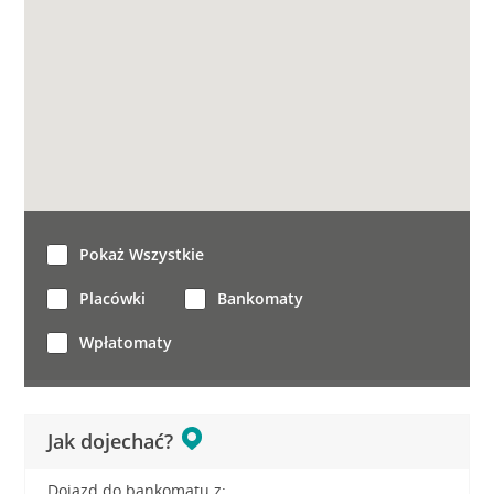
Pokaż Wszystkie
Placówki
Bankomaty
Wpłatomaty
Jak dojechać?
Dojazd do bankomatu z: