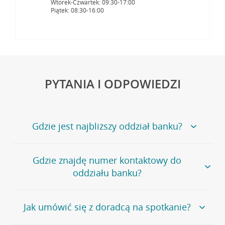
Wtorek-Czwartek: 09:30-17:00
Piątek: 08:30-16:00
PYTANIA I ODPOWIEDZI
Gdzie jest najbliższy oddział banku?
Jeśli szukasz oddziału naszego banku, zapraszamy na
Gdzie znajdę numer kontaktowy do
stronę
Placówki i bankomaty
, na której znajduje się
oddziału banku?
wygodna wyszukiwarka.
Alternatywnie, możesz skorzystać z pełnej
listy naszych
oddziałów
.
Bank Credit Agricole nie udostępnia ogólnego numeru
Jak umówić się z doradcą na spotkanie?
telefonu do placówki bankowej.
Przejdź do pytania