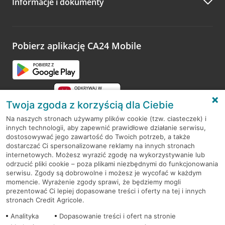
Informacje i dokumenty
Zachęcamy do podzielenia się z nami opinią o wizycie.
Wystarczy przejść na stronę
Oceń wizytę
, wyszukać
odwiedzoną placówkę i wypełnić formularz w ramach
platformy Profil Firmy w Google. Dziękujemy za wszystkie
opinie.
Pobierz aplikację CA24 Mobile
Przejdź do pytania
Twoja zgoda z korzyścią dla Ciebie
Na naszych stronach używamy plików cookie (tzw. ciasteczek) i
innych technologii, aby zapewnić prawidłowe działanie serwisu,
RODO
dostosowywać jego zawartość do Twoich potrzeb, a także
dostarczać Ci spersonalizowane reklamy na innych stronach
Regulamin serwisu
internetowych. Możesz wyrazić zgodę na wykorzystywanie lub
odrzucić pliki cookie – poza plikami niezbędnymi do funkcjonowania
Mapa serwisu
serwisu. Zgody są dobrowolne i możesz je wycofać w każdym
momencie. Wyrażenie zgody sprawi, że będziemy mogli
Polityka
Cookies
prezentować Ci lepiej dopasowane treści i oferty na tej i innych
stronach Credit Agricole.
Polityka prywatności
Analityka
Dopasowanie treści i ofert na stronie