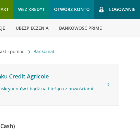
TAKT
WEŹ KREDYT
OTWÓRZ KONTO
LOGOWANIE
JE
UBEZPIECZENIA
BANKOWOŚĆ PRIME
akt i pomoc
Bankomat
ku Credit Agricole
bskrybentów i bądź na bieżąco z nowościami i
 Cash)