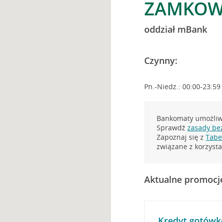
ZAMKOWA
oddział mBank
Czynny:
Pn.-Niedz.: 00:00-23:59
Bankomaty umożliwi
Sprawdź
zasady be
Zapoznaj się z
Tabel
związane z korzys
Aktualne promocj
Kredyt gotówk