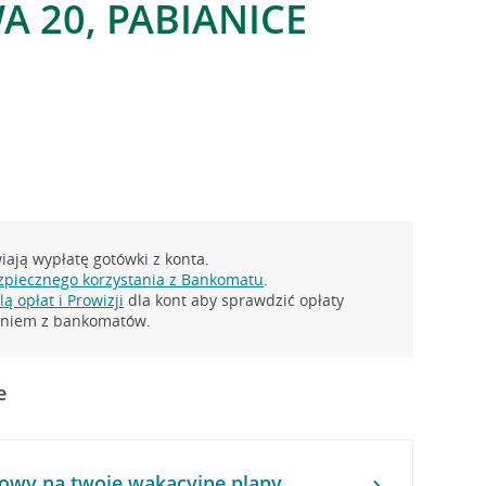
 20, PABIANICE
ają wypłatę gotówki z konta.
zpiecznego korzystania z Bankomatu
.
ą opłat i Prowizji
dla kont aby sprawdzić opłaty
taniem z bankomatów.
e
owy na twoje wakacyjne plany