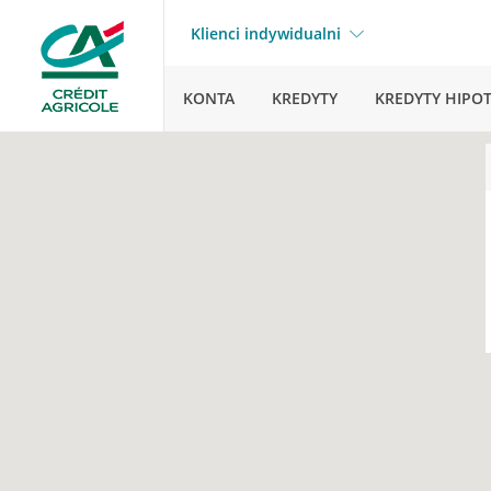
Klienci indywidualni
KONTA
KREDYTY
KREDYTY HIPO