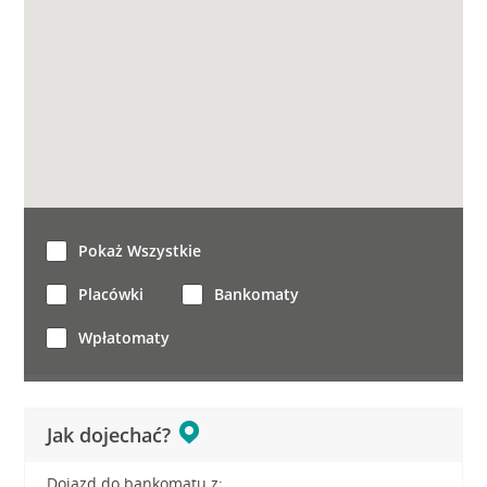
Pokaż Wszystkie
Placówki
Bankomaty
Wpłatomaty
Jak dojechać?
Dojazd do bankomatu z: