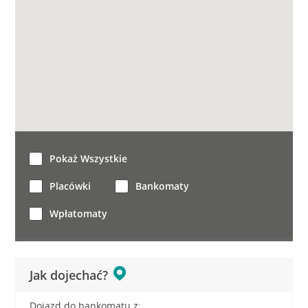
Pokaż Wszystkie
Placówki
Bankomaty
Wpłatomaty
Jak dojechać?
Dojazd do bankomatu z: