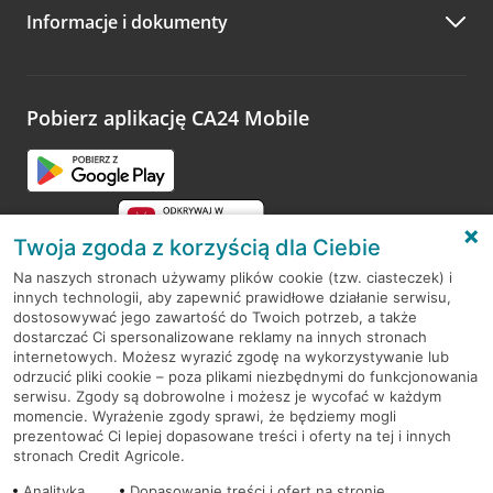
Informacje i dokumenty
Zachęcamy do podzielenia się z nami opinią o wizycie.
Wystarczy przejść na stronę
Oceń wizytę
, wyszukać
odwiedzoną placówkę i wypełnić formularz w ramach
platformy Profil Firmy w Google. Dziękujemy za wszystkie
opinie.
Pobierz aplikację CA24 Mobile
Przejdź do pytania
Twoja zgoda z korzyścią dla Ciebie
Na naszych stronach używamy plików cookie (tzw. ciasteczek) i
innych technologii, aby zapewnić prawidłowe działanie serwisu,
RODO
dostosowywać jego zawartość do Twoich potrzeb, a także
dostarczać Ci spersonalizowane reklamy na innych stronach
Regulamin serwisu
internetowych. Możesz wyrazić zgodę na wykorzystywanie lub
odrzucić pliki cookie – poza plikami niezbędnymi do funkcjonowania
Mapa serwisu
serwisu. Zgody są dobrowolne i możesz je wycofać w każdym
momencie. Wyrażenie zgody sprawi, że będziemy mogli
Polityka
Cookies
prezentować Ci lepiej dopasowane treści i oferty na tej i innych
stronach Credit Agricole.
Polityka prywatności
Analityka
Dopasowanie treści i ofert na stronie