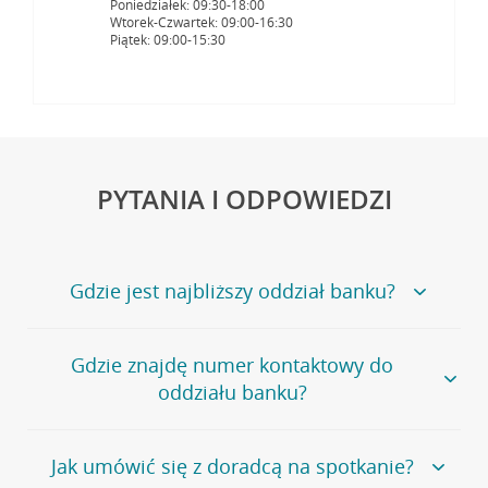
Poniedziałek: 09:30-18:00
Wtorek-Czwartek: 09:00-16:30
Piątek: 09:00-15:30
PYTANIA I ODPOWIEDZI
Gdzie jest najbliższy oddział banku?
Jeśli szukasz oddziału naszego banku, zapraszamy na
Gdzie znajdę numer kontaktowy do
stronę
Placówki i bankomaty
, na której znajduje się
oddziału banku?
wygodna wyszukiwarka.
Alternatywnie, możesz skorzystać z pełnej
listy naszych
oddziałów
.
Bank Credit Agricole nie udostępnia ogólnego numeru
Jak umówić się z doradcą na spotkanie?
telefonu do placówki bankowej.