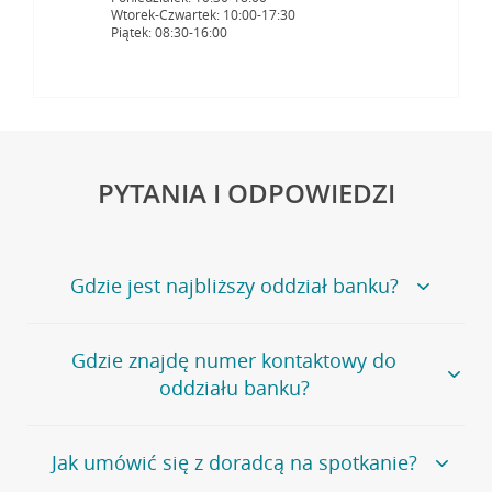
Wtorek-Czwartek: 10:00-17:30
Piątek: 08:30-16:00
PYTANIA I ODPOWIEDZI
Gdzie jest najbliższy oddział banku?
Jeśli szukasz oddziału naszego banku, zapraszamy na
Gdzie znajdę numer kontaktowy do
stronę
Placówki i bankomaty
, na której znajduje się
oddziału banku?
wygodna wyszukiwarka.
Alternatywnie, możesz skorzystać z pełnej
listy naszych
oddziałów
.
Bank Credit Agricole nie udostępnia ogólnego numeru
Jak umówić się z doradcą na spotkanie?
telefonu do placówki bankowej.
Przejdź do pytania