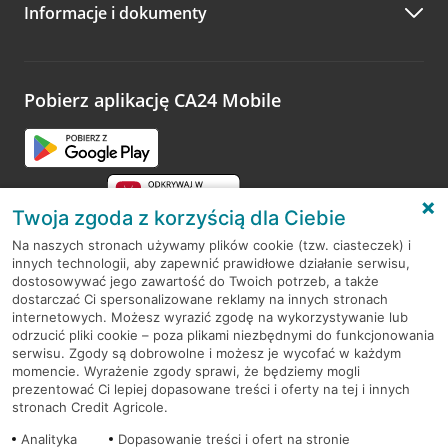
Informacje i dokumenty
Zachęcamy do podzielenia się z nami opinią o wizycie.
Wystarczy przejść na stronę
Oceń wizytę
, wyszukać
odwiedzoną placówkę i wypełnić formularz w ramach
platformy Profil Firmy w Google. Dziękujemy za wszystkie
opinie.
Pobierz aplikację CA24 Mobile
Przejdź do pytania
Twoja zgoda z korzyścią dla Ciebie
Na naszych stronach używamy plików cookie (tzw. ciasteczek) i
innych technologii, aby zapewnić prawidłowe działanie serwisu,
RODO
dostosowywać jego zawartość do Twoich potrzeb, a także
dostarczać Ci spersonalizowane reklamy na innych stronach
Regulamin serwisu
internetowych. Możesz wyrazić zgodę na wykorzystywanie lub
odrzucić pliki cookie – poza plikami niezbędnymi do funkcjonowania
Mapa serwisu
serwisu. Zgody są dobrowolne i możesz je wycofać w każdym
momencie. Wyrażenie zgody sprawi, że będziemy mogli
Polityka
Cookies
prezentować Ci lepiej dopasowane treści i oferty na tej i innych
stronach Credit Agricole.
Polityka prywatności
Analityka
Dopasowanie treści i ofert na stronie