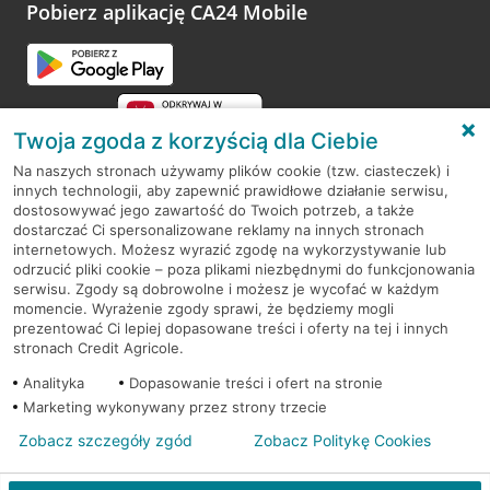
opinie.
Pobierz aplikację CA24 Mobile
Przejdź do pytania
Twoja zgoda z korzyścią dla Ciebie
Na naszych stronach używamy plików cookie (tzw. ciasteczek) i
innych technologii, aby zapewnić prawidłowe działanie serwisu,
RODO
dostosowywać jego zawartość do Twoich potrzeb, a także
dostarczać Ci spersonalizowane reklamy na innych stronach
Regulamin serwisu
internetowych. Możesz wyrazić zgodę na wykorzystywanie lub
odrzucić pliki cookie – poza plikami niezbędnymi do funkcjonowania
Mapa serwisu
serwisu. Zgody są dobrowolne i możesz je wycofać w każdym
momencie. Wyrażenie zgody sprawi, że będziemy mogli
Polityka
Cookies
prezentować Ci lepiej dopasowane treści i oferty na tej i innych
stronach Credit Agricole.
Polityka prywatności
Analityka
Dopasowanie treści i ofert na stronie
Marketing wykonywany przez strony trzecie
Zobacz szczegóły zgód
Zobacz Politykę Cookies
© 2026 Credit Agricole Bank Polska S.A. Wszelkie prawa zastrzeżone