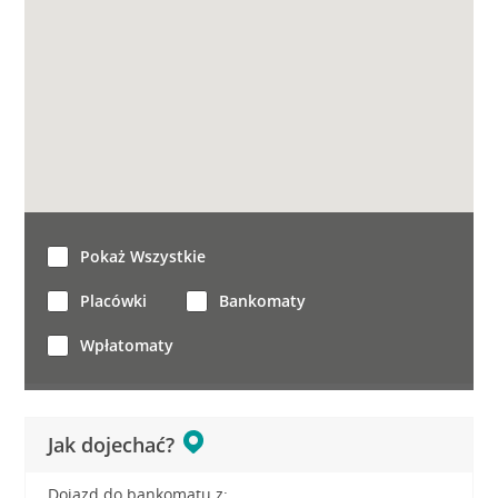
Pokaż Wszystkie
Placówki
Bankomaty
Wpłatomaty
Jak dojechać?
Dojazd do bankomatu z: