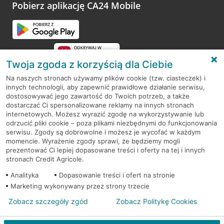
opinie.
Pobierz aplikację CA24 Mobile
Przejdź do pytania
Twoja zgoda z korzyścią dla Ciebie
Na naszych stronach używamy plików cookie (tzw. ciasteczek) i
innych technologii, aby zapewnić prawidłowe działanie serwisu,
RODO
dostosowywać jego zawartość do Twoich potrzeb, a także
dostarczać Ci spersonalizowane reklamy na innych stronach
Regulamin serwisu
internetowych. Możesz wyrazić zgodę na wykorzystywanie lub
odrzucić pliki cookie – poza plikami niezbędnymi do funkcjonowania
Mapa serwisu
serwisu. Zgody są dobrowolne i możesz je wycofać w każdym
momencie. Wyrażenie zgody sprawi, że będziemy mogli
Polityka
Cookies
prezentować Ci lepiej dopasowane treści i oferty na tej i innych
stronach Credit Agricole.
Polityka prywatności
Analityka
Dopasowanie treści i ofert na stronie
Marketing wykonywany przez strony trzecie
Zobacz szczegóły zgód
Zobacz Politykę Cookies
© 2026 Credit Agricole Bank Polska S.A. Wszelkie prawa zastrzeżone