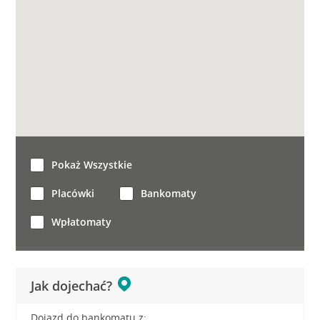
Pokaż Wszystkie
Placówki
Bankomaty
Wpłatomaty
Jak dojechać?
Dojazd do bankomatu z: