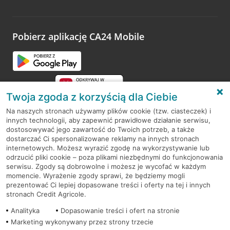
Wystarczy przejść na stronę
Oceń wizytę
, wyszukać
odwiedzoną placówkę i wypełnić formularz w ramach
platformy Profil Firmy w Google. Dziękujemy za wszystkie
opinie.
Pobierz aplikację CA24 Mobile
Przejdź do pytania
Twoja zgoda z korzyścią dla Ciebie
Na naszych stronach używamy plików cookie (tzw. ciasteczek) i
innych technologii, aby zapewnić prawidłowe działanie serwisu,
RODO
dostosowywać jego zawartość do Twoich potrzeb, a także
dostarczać Ci spersonalizowane reklamy na innych stronach
Regulamin serwisu
internetowych. Możesz wyrazić zgodę na wykorzystywanie lub
odrzucić pliki cookie – poza plikami niezbędnymi do funkcjonowania
Mapa serwisu
serwisu. Zgody są dobrowolne i możesz je wycofać w każdym
momencie. Wyrażenie zgody sprawi, że będziemy mogli
Polityka
Cookies
prezentować Ci lepiej dopasowane treści i oferty na tej i innych
stronach Credit Agricole.
Polityka prywatności
Analityka
Dopasowanie treści i ofert na stronie
Marketing wykonywany przez strony trzecie