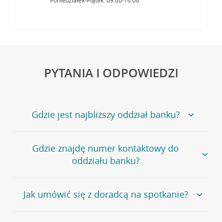
Poniedziałek-Piątek: 09:00-16:00
PYTANIA I ODPOWIEDZI
Gdzie jest najbliższy oddział banku?
Jeśli szukasz oddziału naszego banku, zapraszamy na
Gdzie znajdę numer kontaktowy do
stronę
Placówki i bankomaty
, na której znajduje się
oddziału banku?
wygodna wyszukiwarka.
Alternatywnie, możesz skorzystać z pełnej
listy naszych
oddziałów
.
Bank Credit Agricole nie udostępnia ogólnego numeru
Jak umówić się z doradcą na spotkanie?
telefonu do placówki bankowej.
Przejdź do pytania
Polecamy skorzystanie z możliwości wcześniejszego