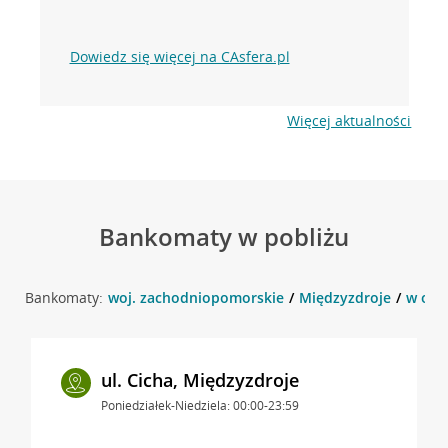
Dowiedz się więcej na CAsfera.pl
Więcej aktualności
Bankomaty w pobliżu
Bankomaty:
woj. zachodniopomorskie
Międzyzdroje
w okol
ul. Cicha, Międzyzdroje
Poniedziałek-Niedziela: 00:00-23:59