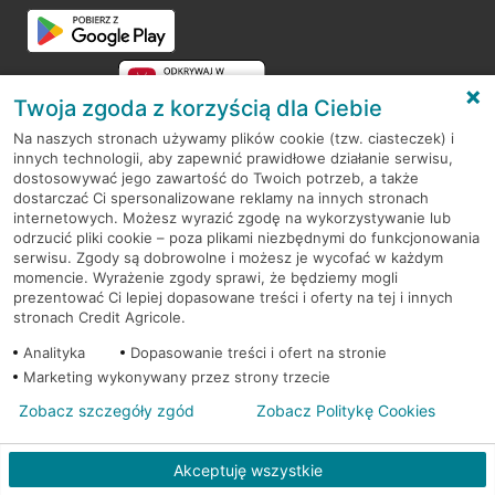
Przejdź do pytania
Twoja zgoda z korzyścią dla Ciebie
Na naszych stronach używamy plików cookie (tzw. ciasteczek) i
innych technologii, aby zapewnić prawidłowe działanie serwisu,
RODO
dostosowywać jego zawartość do Twoich potrzeb, a także
dostarczać Ci spersonalizowane reklamy na innych stronach
Regulamin serwisu
internetowych. Możesz wyrazić zgodę na wykorzystywanie lub
odrzucić pliki cookie – poza plikami niezbędnymi do funkcjonowania
Mapa serwisu
serwisu. Zgody są dobrowolne i możesz je wycofać w każdym
momencie. Wyrażenie zgody sprawi, że będziemy mogli
Polityka
Cookies
prezentować Ci lepiej dopasowane treści i oferty na tej i innych
stronach Credit Agricole.
Polityka prywatności
Analityka
Dopasowanie treści i ofert na stronie
Marketing wykonywany przez strony trzecie
Zobacz szczegóły zgód
Zobacz Politykę Cookies
© 2026 Credit Agricole Bank Polska S.A. Wszelkie prawa zastrzeżone
Akceptuję wszystkie