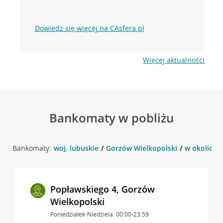
Dowiedz się więcej na CAsfera.pl
Więcej aktualności
Bankomaty w pobliżu
Bankomaty:
woj. lubuskie
Gorzów Wielkopolski
w okolicy 
Popławskiego 4, Gorzów
Wielkopolski
Poniedziałek-Niedziela: 00:00-23:59