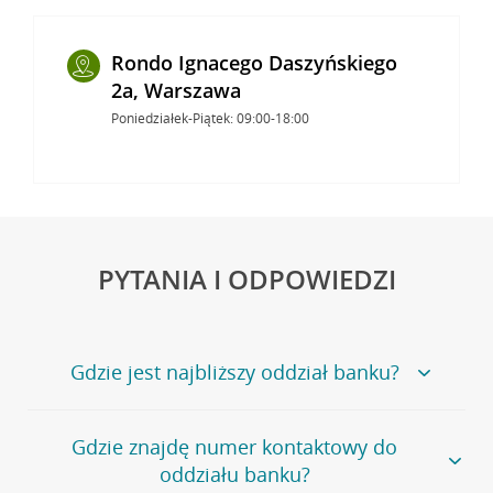
Rondo Ignacego Daszyńskiego
2a, Warszawa
Poniedziałek-Piątek: 09:00-18:00
PYTANIA I ODPOWIEDZI
Gdzie jest najbliższy oddział banku?
Jeśli szukasz oddziału naszego banku, zapraszamy na
Gdzie znajdę numer kontaktowy do
stronę
Placówki i bankomaty
, na której znajduje się
oddziału banku?
wygodna wyszukiwarka.