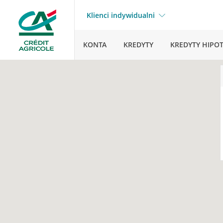
Klienci indywidualni
KONTA
KREDYTY
KREDYTY HIPO