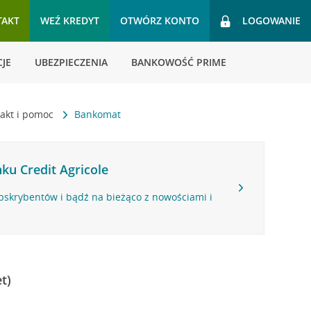
TAKT
WEŹ KREDYT
OTWÓRZ KONTO
LOGOWANIE
JE
UBEZPIECZENIA
BANKOWOŚĆ PRIME
akt i pomoc
Bankomat
ku Credit Agricole
bskrybentów i bądź na bieżąco z nowościami i
t)