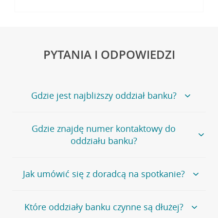
PYTANIA I ODPOWIEDZI
Gdzie jest najbliższy oddział banku?
Jeśli szukasz oddziału naszego banku, zapraszamy na
Gdzie znajdę numer kontaktowy do
stronę
Placówki i bankomaty
, na której znajduje się
oddziału banku?
wygodna wyszukiwarka.
Alternatywnie, możesz skorzystać z pełnej
listy naszych
oddziałów
.
Bank Credit Agricole nie udostępnia ogólnego numeru
Jak umówić się z doradcą na spotkanie?
telefonu do placówki bankowej.
Przejdź do pytania
Polecamy skorzystanie z możliwości wcześniejszego
Jeśli jesteś już
naszym
umówienia się z doradcą w placówce bankowej
.
Które oddziały banku czynne są dłużej?
klientem
możesz
samodzielnie
umówić się na spotkanie z