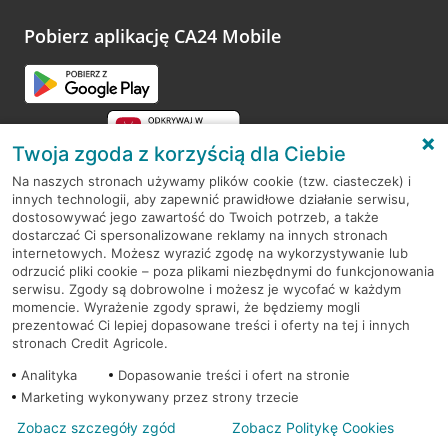
platformy Profil Firmy w Google. Dziękujemy za wszystkie
opinie.
Pobierz aplikację CA24 Mobile
Przejdź do pytania
Twoja zgoda z korzyścią dla Ciebie
Na naszych stronach używamy plików cookie (tzw. ciasteczek) i
innych technologii, aby zapewnić prawidłowe działanie serwisu,
RODO
dostosowywać jego zawartość do Twoich potrzeb, a także
dostarczać Ci spersonalizowane reklamy na innych stronach
Regulamin serwisu
internetowych. Możesz wyrazić zgodę na wykorzystywanie lub
odrzucić pliki cookie – poza plikami niezbędnymi do funkcjonowania
Mapa serwisu
serwisu. Zgody są dobrowolne i możesz je wycofać w każdym
momencie. Wyrażenie zgody sprawi, że będziemy mogli
Polityka
Cookies
prezentować Ci lepiej dopasowane treści i oferty na tej i innych
stronach Credit Agricole.
Polityka prywatności
Analityka
Dopasowanie treści i ofert na stronie
Marketing wykonywany przez strony trzecie
Zobacz szczegóły zgód
Zobacz Politykę Cookies
© 2026 Credit Agricole Bank Polska S.A. Wszelkie prawa zastrzeżone