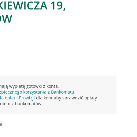
KIEWICZA 19,
ÓW
ają wypłatę gotówki z konta.
zpiecznego korzystania z Bankomatu
.
ą opłat i Prowizji
dla kont aby sprawdzić opłaty
taniem z bankomatów.
e