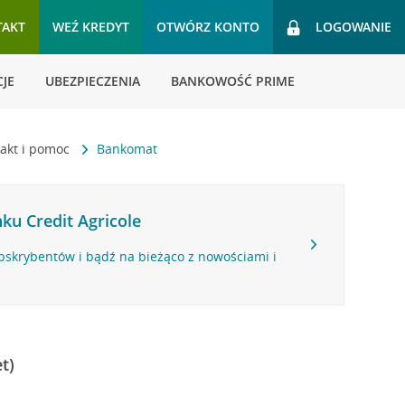
TAKT
WEŹ KREDYT
OTWÓRZ KONTO
LOGOWANIE
JE
UBEZPIECZENIA
BANKOWOŚĆ PRIME
akt i pomoc
Bankomat
ku Credit Agricole
bskrybentów i bądź na bieżąco z nowościami i
t)