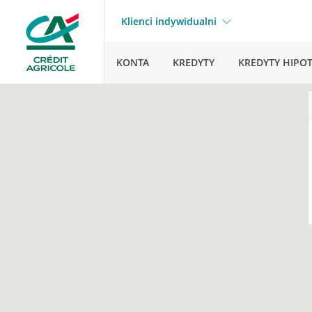
Klienci indywidualni
KONTA
KREDYTY
KREDYTY HIPO