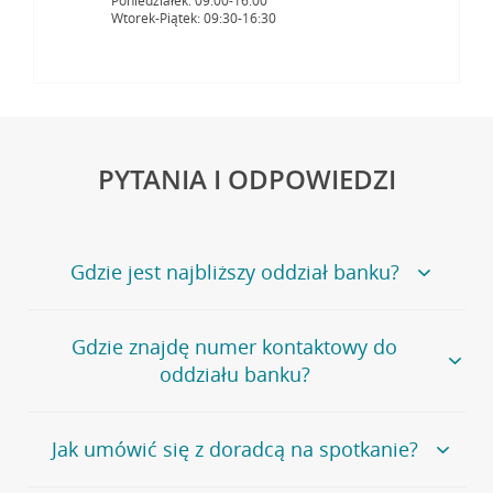
Poniedziałek: 09:00-16:00
Wtorek-Piątek: 09:30-16:30
PYTANIA I ODPOWIEDZI
Gdzie jest najbliższy oddział banku?
Jeśli szukasz oddziału naszego banku, zapraszamy na
Gdzie znajdę numer kontaktowy do
stronę
Placówki i bankomaty
, na której znajduje się
oddziału banku?
wygodna wyszukiwarka.
Alternatywnie, możesz skorzystać z pełnej
listy naszych
oddziałów
.
Bank Credit Agricole nie udostępnia ogólnego numeru
Jak umówić się z doradcą na spotkanie?
telefonu do placówki bankowej.
Przejdź do pytania