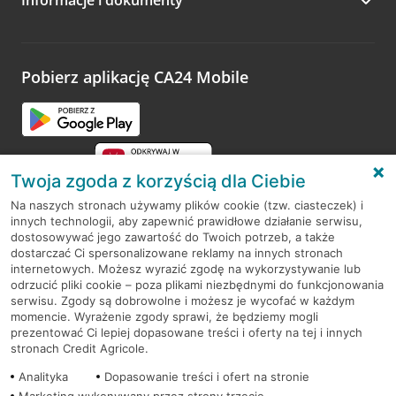
Zachęcamy do podzielenia się z nami opinią o wizycie.
Wystarczy przejść na stronę
Oceń wizytę
, wyszukać
odwiedzoną placówkę i wypełnić formularz w ramach
platformy Profil Firmy w Google. Dziękujemy za wszystkie
opinie.
Pobierz aplikację CA24 Mobile
Przejdź do pytania
Twoja zgoda z korzyścią dla Ciebie
Na naszych stronach używamy plików cookie (tzw. ciasteczek) i
innych technologii, aby zapewnić prawidłowe działanie serwisu,
RODO
dostosowywać jego zawartość do Twoich potrzeb, a także
dostarczać Ci spersonalizowane reklamy na innych stronach
Regulamin serwisu
internetowych. Możesz wyrazić zgodę na wykorzystywanie lub
odrzucić pliki cookie – poza plikami niezbędnymi do funkcjonowania
Mapa serwisu
serwisu. Zgody są dobrowolne i możesz je wycofać w każdym
momencie. Wyrażenie zgody sprawi, że będziemy mogli
Polityka
Cookies
prezentować Ci lepiej dopasowane treści i oferty na tej i innych
stronach Credit Agricole.
Polityka prywatności
Analityka
Dopasowanie treści i ofert na stronie