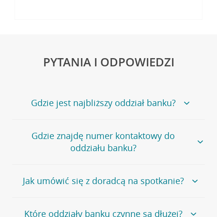
PYTANIA I ODPOWIEDZI
Gdzie jest najbliższy oddział banku?
Jeśli szukasz oddziału naszego banku, zapraszamy na
Gdzie znajdę numer kontaktowy do
stronę
Placówki i bankomaty
, na której znajduje się
oddziału banku?
wygodna wyszukiwarka.
Alternatywnie, możesz skorzystać z pełnej
listy naszych
oddziałów
.
Bank Credit Agricole nie udostępnia ogólnego numeru
Jak umówić się z doradcą na spotkanie?
telefonu do placówki bankowej.
Przejdź do pytania
Polecamy skorzystanie z możliwości wcześniejszego
Jeśli jesteś już
naszym
umówienia się z doradcą w placówce bankowej
.
Które oddziały banku czynne są dłużej?