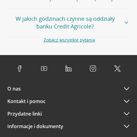
klientem
możesz
samodzielnie
umówić się na spotkanie z
Twoim doradcą w wybranym terminie. Zrób to:
Przejdź do pytania
Większość naszych oddziałów czynna jest w
podobnych
w
aplikacji CA24 Mobile
- po zalogowaniu kliknij w ikonę
W jakich godzinach czynne są oddziały
godzinach
. Dokładne godziny pracy uzależnione są od
kontaktu w prawym górnym rogu, a następnie w przycisk
banku Credit Agricole?
lokalnych uwarunkowań i potrzeb klientów danej placówki.
Umów nowe spotkanie –
zobacz jak to zrobić
w
serwisie CA24 eBank
- po zalogowaniu wybierz
Aby sprawdzić godziny pracy oddziałów, zapraszamy na
Zobacz wszystkie pytania
opcję Umów spotkanie
w górnym menu.
stronę
Placówki i bankomaty
, na której znajduje się
Oddziały banku Credit Agricole czynne są w
wygodna wyszukiwarka. Skorzystaj z filtra "Czynne" i
standardowych, szeroko stosowanych godzinach pracy
Jeśli
nie jesteś jeszcze naszym klientem
lub
nie korzystasz
wybierz interesującą Cię godzinę.
przedsiębiorstw i urzędów. Dokładne godziny pracy
z bankowości elektronicznej
możesz umówić się na
poszczególnych placówek znajdują się na
naszej stronie
spotkanie:
Przejdź do pytania
internetowej
.
przez
formularz kontaktowy na mapie
–
wybierz
Serdecznie zapraszamy do naszych oddziałów. Polecamy
placówkę na mapie
i kliknij w przycisk Umów się z
skorzystanie z możliwości wcześniejszego
umówienia się z
doradcą. Po wypełnieniu formularza poczekaj na kontakt
O nas
doradcą w placówce bankowej
.
doradcy potwierdzający wizytę lub propozycję spotkania
w innym terminie.
Przejdź do pytania
Kontakt i pomoc
telefonicznie przez Infolinię CA24
Przydatne linki
A po wizycie…
Informacje i dokumenty
Zachęcamy do podzielenia się z nami opinią o wizycie.
Wystarczy przejść na stronę
Oceń wizytę
, wyszukać