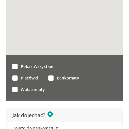
Pokaż Wszystkie
Placówki
Bankomaty
Wpłatomaty
Jak dojechać?
Dojazd do bankomatu z: