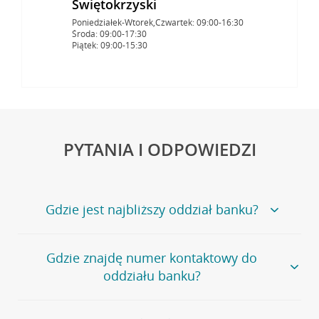
Świętokrzyski
Poniedziałek-Wtorek,Czwartek: 09:00-16:30
Środa: 09:00-17:30
Piątek: 09:00-15:30
PYTANIA I ODPOWIEDZI
Gdzie jest najbliższy oddział banku?
Jeśli szukasz oddziału naszego banku, zapraszamy na
Gdzie znajdę numer kontaktowy do
stronę
Placówki i bankomaty
, na której znajduje się
oddziału banku?
wygodna wyszukiwarka.
Alternatywnie, możesz skorzystać z pełnej
listy naszych
oddziałów
.
Bank Credit Agricole nie udostępnia ogólnego numeru