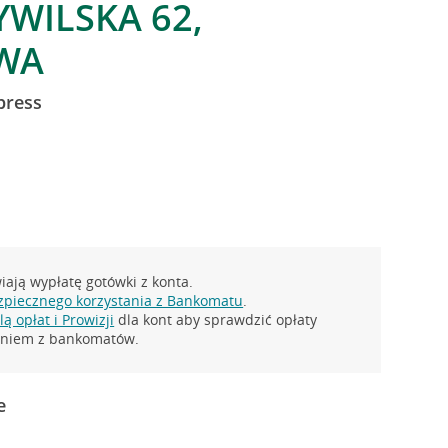
YWILSKA 62,
WA
press
ają wypłatę gotówki z konta.
zpiecznego korzystania z Bankomatu
.
ą opłat i Prowizji
dla kont aby sprawdzić opłaty
taniem z bankomatów.
e