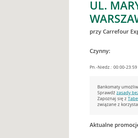
UL. MAR
WARSZA
przy Carrefour Ex
Czynny:
Pn.-Niedz.: 00:00-23:59
Bankomaty umożliwi
Sprawdź
zasady be
Zapoznaj się z
Tabel
związane z korzys
Aktualne promocj