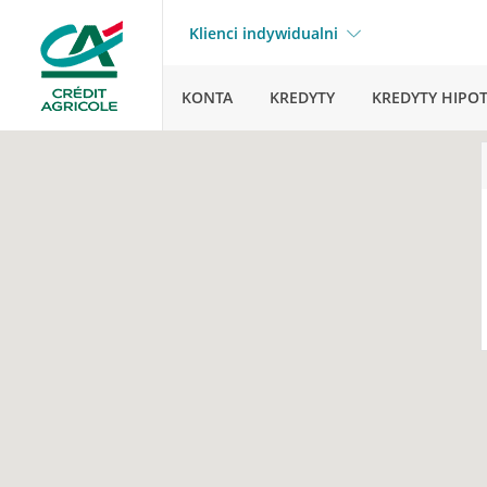
Klienci indywidualni
KONTA
KREDYTY
KREDYTY HIPO