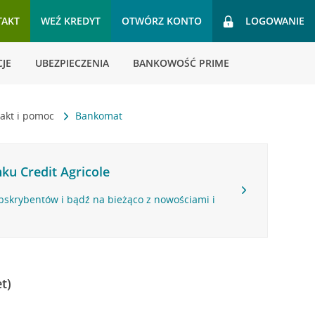
TAKT
WEŹ KREDYT
OTWÓRZ KONTO
LOGOWANIE
JE
UBEZPIECZENIA
BANKOWOŚĆ PRIME
akt i pomoc
Bankomat
ku Credit Agricole
bskrybentów i bądź na bieżąco z nowościami i
t)