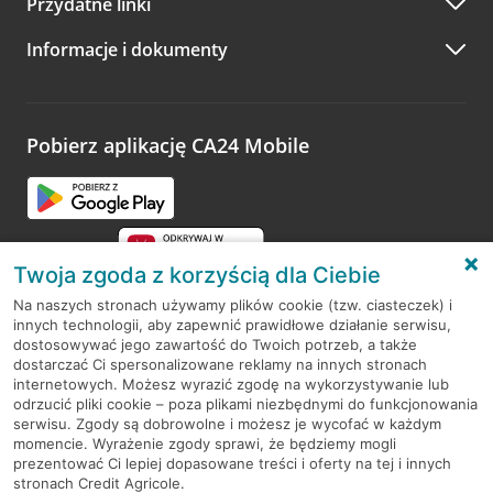
Przydatne linki
A po wizycie…
Informacje i dokumenty
Zachęcamy do podzielenia się z nami opinią o wizycie.
Wystarczy przejść na stronę
Oceń wizytę
, wyszukać
odwiedzoną placówkę i wypełnić formularz w ramach
platformy Profil Firmy w Google. Dziękujemy za wszystkie
opinie.
Pobierz aplikację CA24 Mobile
Przejdź do pytania
Twoja zgoda z korzyścią dla Ciebie
Na naszych stronach używamy plików cookie (tzw. ciasteczek) i
innych technologii, aby zapewnić prawidłowe działanie serwisu,
RODO
dostosowywać jego zawartość do Twoich potrzeb, a także
dostarczać Ci spersonalizowane reklamy na innych stronach
Regulamin serwisu
internetowych. Możesz wyrazić zgodę na wykorzystywanie lub
odrzucić pliki cookie – poza plikami niezbędnymi do funkcjonowania
Mapa serwisu
serwisu. Zgody są dobrowolne i możesz je wycofać w każdym
momencie. Wyrażenie zgody sprawi, że będziemy mogli
Polityka
Cookies
prezentować Ci lepiej dopasowane treści i oferty na tej i innych
stronach Credit Agricole.