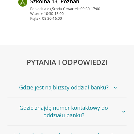
Szkolna 13, Poznań
Poniedziałek,Środa-Czwartek: 09:30-17:00
Wtorek: 10:30-18:00
Piątek: 08:30-16:00
PYTANIA I ODPOWIEDZI
Gdzie jest najbliższy oddział banku?
Jeśli szukasz oddziału naszego banku, zapraszamy na
Gdzie znajdę numer kontaktowy do
stronę
Placówki i bankomaty
, na której znajduje się
oddziału banku?
wygodna wyszukiwarka.
Alternatywnie, możesz skorzystać z pełnej
listy naszych
oddziałów
.
Bank Credit Agricole nie udostępnia ogólnego numeru