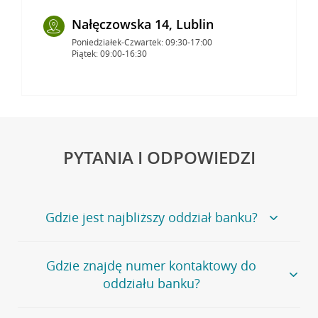
Nałęczowska 14, Lublin
Poniedziałek-Czwartek: 09:30-17:00
Piątek: 09:00-16:30
PYTANIA I ODPOWIEDZI
Gdzie jest najbliższy oddział banku?
Jeśli szukasz oddziału naszego banku, zapraszamy na
Gdzie znajdę numer kontaktowy do
stronę
Placówki i bankomaty
, na której znajduje się
oddziału banku?
wygodna wyszukiwarka.
Alternatywnie, możesz skorzystać z pełnej
listy naszych