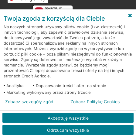
Twoja zgoda z korzyścią dla Ciebie
Na naszych stronach używamy plików cookie (tzw. ciasteczek) i
innych technologii, aby zapewnić prawidłowe działanie serwisu,
RODO
dostosowywać jego zawartość do Twoich potrzeb, a także
dostarczać Ci spersonalizowane reklamy na innych stronach
Regulamin serwisu
internetowych. Możesz wyrazić zgodę na wykorzystywanie lub
odrzucić pliki cookie – poza plikami niezbędnymi do funkcjonowania
Mapa serwisu
serwisu. Zgody są dobrowolne i możesz je wycofać w każdym
momencie. Wyrażenie zgody sprawi, że będziemy mogli
Polityka
Cookies
prezentować Ci lepiej dopasowane treści i oferty na tej i innych
stronach Credit Agricole.
Polityka prywatności
Analityka
Dopasowanie treści i ofert na stronie
Marketing wykonywany przez strony trzecie
Zobacz szczegóły zgód
Zobacz Politykę Cookies
© 2026 Credit Agricole Bank Polska S.A. Wszelkie prawa zastrzeżone
Akceptuję wszystkie
Odrzucam wszystkie