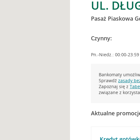
UL. DŁU
Pasaż Piaskowa G
Czynny:
Pn.-Niedz.: 00:00-23:59
Bankomaty umożliwi
Sprawdź
zasady be
Zapoznaj się z
Tabel
związane z korzys
Aktualne promocj
Kredyt gotówk