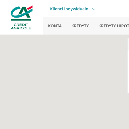
Klienci indywidualni
KONTA
KREDYTY
KREDYTY HIPO