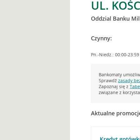
UL. KOŚC
Oddzial Banku Mi
Czynny:
Pn.-Niedz.: 00:00-23:59
Bankomaty umożliwi
Sprawdź
zasady be
Zapoznaj się z
Tabel
związane z korzys
Aktualne promocj
Kredyt gotówk