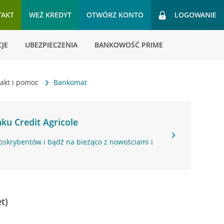
TAKT
WEŹ KREDYT
OTWÓRZ KONTO
LOGOWANIE
JE
UBEZPIECZENIA
BANKOWOŚĆ PRIME
akt i pomoc
Bankomat
ku Credit Agricole
bskrybentów i bądź na bieżąco z nowościami i
t)