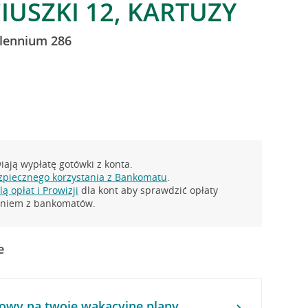
IUSZKI 12, KARTUZY
llennium 286
ają wypłatę gotówki z konta.
zpiecznego korzystania z Bankomatu
.
ą opłat i Prowizji
dla kont aby sprawdzić opłaty
taniem z bankomatów.
e
owy na twoje wakacyjne plany