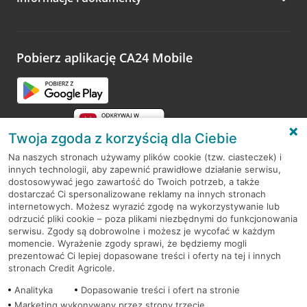
Zachęcamy do podzielenia się z nami opinią o wizycie.
Wystarczy przejść na stronę
Oceń wizytę
, wyszukać
odwiedzoną placówkę i wypełnić formularz w ramach
platformy Profil Firmy w Google. Dziękujemy za wszystkie
opinie.
Pobierz aplikację CA24 Mobile
Przejdź do pytania
Twoja zgoda z korzyścią dla Ciebie
Na naszych stronach używamy plików cookie (tzw. ciasteczek) i
innych technologii, aby zapewnić prawidłowe działanie serwisu,
RODO
dostosowywać jego zawartość do Twoich potrzeb, a także
dostarczać Ci spersonalizowane reklamy na innych stronach
Regulamin serwisu
internetowych. Możesz wyrazić zgodę na wykorzystywanie lub
odrzucić pliki cookie – poza plikami niezbędnymi do funkcjonowania
Mapa serwisu
serwisu. Zgody są dobrowolne i możesz je wycofać w każdym
momencie. Wyrażenie zgody sprawi, że będziemy mogli
Polityka
Cookies
prezentować Ci lepiej dopasowane treści i oferty na tej i innych
stronach Credit Agricole.
Polityka prywatności
Analityka
Dopasowanie treści i ofert na stronie
Marketing wykonywany przez strony trzecie