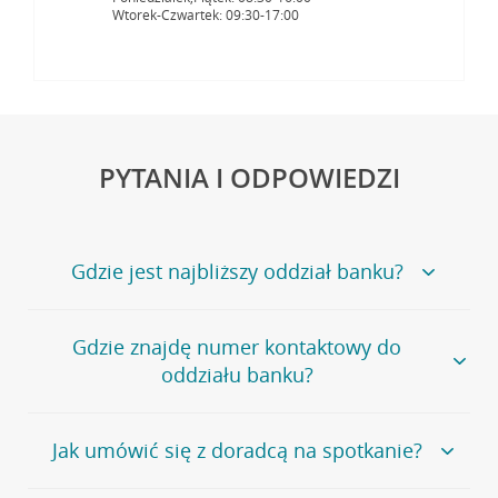
Wtorek-Czwartek: 09:30-17:00
PYTANIA I ODPOWIEDZI
Gdzie jest najbliższy oddział banku?
Jeśli szukasz oddziału naszego banku, zapraszamy na
Gdzie znajdę numer kontaktowy do
stronę
Placówki i bankomaty
, na której znajduje się
oddziału banku?
wygodna wyszukiwarka.
Alternatywnie, możesz skorzystać z pełnej
listy naszych
oddziałów
.
Bank Credit Agricole nie udostępnia ogólnego numeru
Jak umówić się z doradcą na spotkanie?
telefonu do placówki bankowej.
Przejdź do pytania