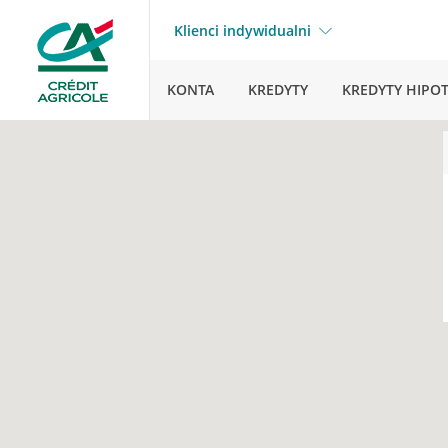
Klienci indywidualni
KONTA
KREDYTY
KREDYTY HIPO