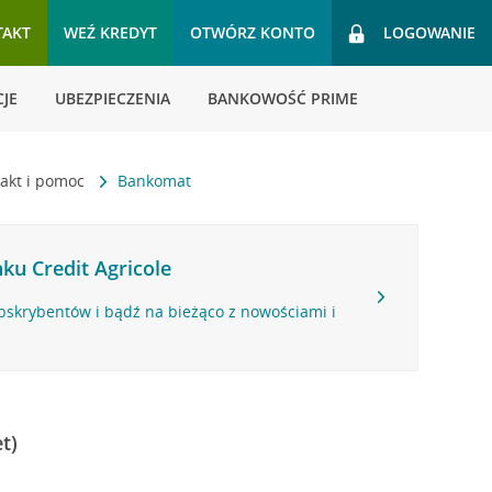
TAKT
WEŹ KREDYT
OTWÓRZ KONTO
LOGOWANIE
JE
UBEZPIECZENIA
BANKOWOŚĆ PRIME
akt i pomoc
Bankomat
ku Credit Agricole
bskrybentów i bądź na bieżąco z nowościami i
t)