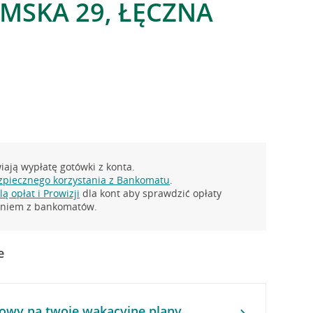
ŁMSKA 29, ŁĘCZNA
ają wypłatę gotówki z konta.
zpiecznego korzystania z Bankomatu
.
ą opłat i Prowizji
dla kont aby sprawdzić opłaty
taniem z bankomatów.
e
owy na twoje wakacyjne plany