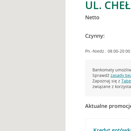
UL. CHE
Netto
Czynny:
Pn.-Niedz.: 08:00-20:00
Bankomaty umożliwi
Sprawdź
zasady be
Zapoznaj się z
Tabel
związane z korzys
Aktualne promocj
Kredyt gotówk