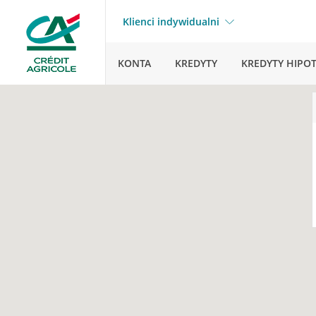
Klienci indywidualni
KONTA
KREDYTY
KREDYTY HIPO