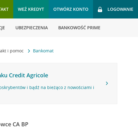
TAKT
WEŹ KREDYT
OTWÓRZ KONTO
LOGOWANIE
JE
UBEZPIECZENIA
BANKOWOŚĆ PRIME
akt i pomoc
Bankomat
ku Credit Agricole
bskrybentów i bądź na bieżąco z nowościami i
ówce CA BP