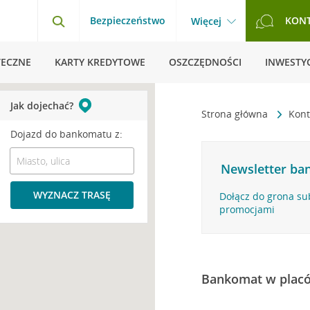
Bezpieczeństwo
KON
Więcej
TECZNE
KARTY KREDYTOWE
OSZCZĘDNOŚCI
INWESTYC
Jak dojechać?
Strona główna
Kont
Dojazd do bankomatu z:
Newsletter ban
WYZNACZ TRASĘ
Dołącz do grona su
promocjami
Bankomat w plac