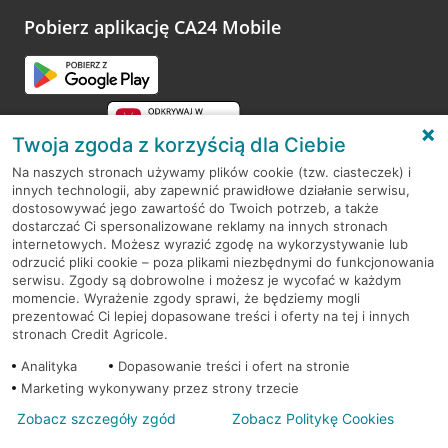
platformy Profil Firmy w Google. Dziękujemy za wszystkie
opinie.
Pobierz aplikację CA24 Mobile
Przejdź do pytania
Twoja zgoda z korzyścią dla Ciebie
Na naszych stronach używamy plików cookie (tzw. ciasteczek) i
innych technologii, aby zapewnić prawidłowe działanie serwisu,
RODO
dostosowywać jego zawartość do Twoich potrzeb, a także
dostarczać Ci spersonalizowane reklamy na innych stronach
Regulamin serwisu
internetowych. Możesz wyrazić zgodę na wykorzystywanie lub
odrzucić pliki cookie – poza plikami niezbędnymi do funkcjonowania
Mapa serwisu
serwisu. Zgody są dobrowolne i możesz je wycofać w każdym
momencie. Wyrażenie zgody sprawi, że będziemy mogli
Polityka
Cookies
prezentować Ci lepiej dopasowane treści i oferty na tej i innych
stronach Credit Agricole.
Polityka prywatności
Analityka
Dopasowanie treści i ofert na stronie
Marketing wykonywany przez strony trzecie
Zobacz szczegóły zgód
Zobacz Politykę Cookies
© 2026 Credit Agricole Bank Polska S.A. Wszelkie prawa zastrzeżone