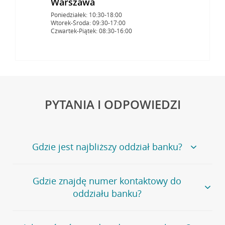
Warszawa
Poniedziałek: 10:30-18:00
Wtorek-Środa: 09:30-17:00
Czwartek-Piątek: 08:30-16:00
PYTANIA I ODPOWIEDZI
Gdzie jest najbliższy oddział banku?
Jeśli szukasz oddziału naszego banku, zapraszamy na
Gdzie znajdę numer kontaktowy do
stronę
Placówki i bankomaty
, na której znajduje się
oddziału banku?
wygodna wyszukiwarka.
Alternatywnie, możesz skorzystać z pełnej
listy naszych
oddziałów
.
Bank Credit Agricole nie udostępnia ogólnego numeru