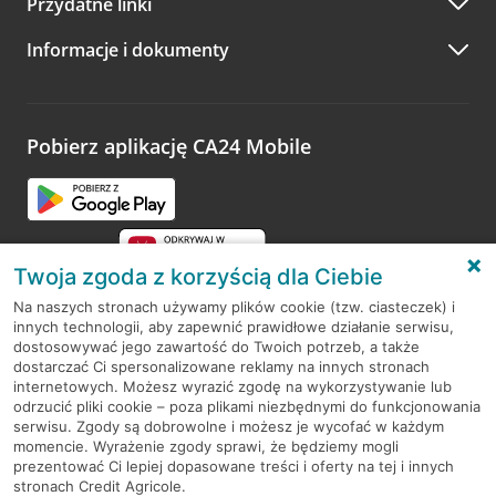
Przydatne linki
A po wizycie…
Informacje i dokumenty
Zachęcamy do podzielenia się z nami opinią o wizycie.
Wystarczy przejść na stronę
Oceń wizytę
, wyszukać
odwiedzoną placówkę i wypełnić formularz w ramach
platformy Profil Firmy w Google. Dziękujemy za wszystkie
opinie.
Pobierz aplikację CA24 Mobile
Przejdź do pytania
Twoja zgoda z korzyścią dla Ciebie
Na naszych stronach używamy plików cookie (tzw. ciasteczek) i
innych technologii, aby zapewnić prawidłowe działanie serwisu,
RODO
dostosowywać jego zawartość do Twoich potrzeb, a także
dostarczać Ci spersonalizowane reklamy na innych stronach
Regulamin serwisu
internetowych. Możesz wyrazić zgodę na wykorzystywanie lub
odrzucić pliki cookie – poza plikami niezbędnymi do funkcjonowania
Mapa serwisu
serwisu. Zgody są dobrowolne i możesz je wycofać w każdym
momencie. Wyrażenie zgody sprawi, że będziemy mogli
Polityka
Cookies
prezentować Ci lepiej dopasowane treści i oferty na tej i innych
stronach Credit Agricole.