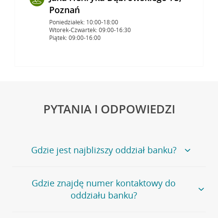
Poznań
Poniedziałek: 10:00-18:00
Wtorek-Czwartek: 09:00-16:30
Piątek: 09:00-16:00
PYTANIA I ODPOWIEDZI
Gdzie jest najbliższy oddział banku?
Jeśli szukasz oddziału naszego banku, zapraszamy na
Gdzie znajdę numer kontaktowy do
stronę
Placówki i bankomaty
, na której znajduje się
oddziału banku?
wygodna wyszukiwarka.
Alternatywnie, możesz skorzystać z pełnej
listy naszych