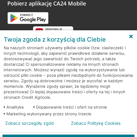
opinie.
Pobierz aplikację CA24 Mobile
Przejdź do pytania
Twoja zgoda z korzyścią dla Ciebie
Na naszych stronach używamy plików cookie (tzw. ciasteczek) i
innych technologii, aby zapewnić prawidłowe działanie serwisu,
RODO
dostosowywać jego zawartość do Twoich potrzeb, a także
dostarczać Ci spersonalizowane reklamy na innych stronach
Regulamin serwisu
internetowych. Możesz wyrazić zgodę na wykorzystywanie lub
odrzucić pliki cookie – poza plikami niezbędnymi do funkcjonowania
Mapa serwisu
serwisu. Zgody są dobrowolne i możesz je wycofać w każdym
momencie. Wyrażenie zgody sprawi, że będziemy mogli
Polityka
Cookies
prezentować Ci lepiej dopasowane treści i oferty na tej i innych
stronach Credit Agricole.
Polityka prywatności
Analityka
Dopasowanie treści i ofert na stronie
Marketing wykonywany przez strony trzecie
Zobacz szczegóły zgód
Zobacz Politykę Cookies
© 2026 Credit Agricole Bank Polska S.A. Wszelkie prawa zastrzeżone