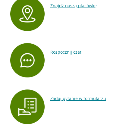
zgłaszać dowolne czynności, które wskażesz w
Znajdź naszą placówkę
jego pełnomocnictwie. Pełnomocnik szczególny
w placówce zawsze musi mieć ze sobą
Oznaczenia udogo
pełnomocnictwo.
Oznaczenie
udogodnienia
Rozpocznij czat
Dostępna dla osób na wóz
otoczeniu i w samej placów
Dostępna dla osób na wózk
Zadaj pytanie w formularzu
architektonicznie. W jej be
utrudniać Ci samodzielne p
kogoś z Twoich bliskich lub