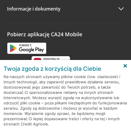
Informacje i dokumenty
Pobierz aplikację CA24 Mobile
Twoja zgoda z korzyścią dla Ciebie
Na naszych stronach używamy plików cookie (tzw. ciasteczek) i
innych technologii, aby zapewnić prawidłowe działanie serwisu,
RODO
dostosowywać jego zawartość do Twoich potrzeb, a także
dostarczać Ci spersonalizowane reklamy na innych stronach
Regulamin serwisu
internetowych. Możesz wyrazić zgodę na wykorzystywanie lub
odrzucić pliki cookie – poza plikami niezbędnymi do funkcjonowania
Mapa serwisu
serwisu. Zgody są dobrowolne i możesz je wycofać w każdym
momencie. Wyrażenie zgody sprawi, że będziemy mogli
Polityka
Cookies
prezentować Ci lepiej dopasowane treści i oferty na tej i innych
stronach Credit Agricole.
Polityka prywatności