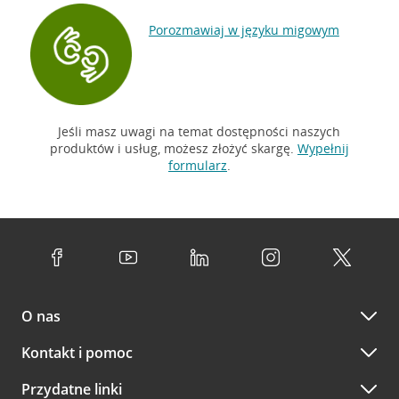
Dostępna pętla indukcyjna
używasz aparatu słuchowego
Porozmawiaj w języku migowym
urządzenia, bez szumów z o
Dostępna dla osób głuchych
Jeśli masz uwagi na temat dostępności naszych
ze wsparciem Tłumacza Mig
produktów i usług, możesz złożyć skargę.
Wypełnij
formularz
.
Dostępna dla osób niewidz
TOTUPOINT, który ułatwi Ci 
O nas
Kontakt i pomoc
Przydatne linki