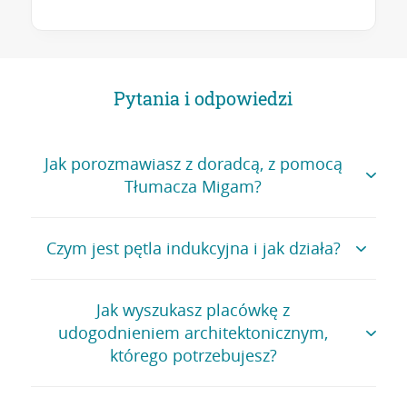
Pytania i odpowiedzi
Jak porozmawiasz z doradcą, z pomocą
Tłumacza Migam?
Czym jest pętla indukcyjna i jak działa?
Na naszej infolinii i w placówkach możesz
skorzystać ze wsparcia tłumacza polskiego języka
migowego (PJM) z firmy Migam. Usługa jest
Jak wyszukasz placówkę z
bezpłatna.
Pętla indukcyjna to urządzenie, które ułatwia
udogodnieniem architektonicznym,
rozmowę, jeśli używasz aparatu słuchowego, albo
Na infolinii:
którego potrzebujesz?
implantu. Przekazuje dźwięk bezpośrednio do
Twojego urządzenia, bez szumów z otoczenia.
Zaloguj się do aplikacji CA24 Mobile i zadzwoń