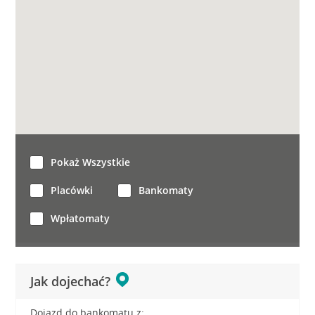
Pokaż Wszystkie
Placówki
Bankomaty
Wpłatomaty
Jak dojechać?
Dojazd do bankomatu z: