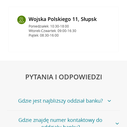
Wojska Polskiego 11, Słupsk
Poniedziałek: 10:30-18:00
Wtorek-Czwartek: 09:00-16:30
Piątek: 08:30-16:00
PYTANIA I ODPOWIEDZI
Gdzie jest najbliższy oddział banku?
Jeśli szukasz oddziału naszego banku, zapraszamy na
Gdzie znajdę numer kontaktowy do
stronę
Placówki i bankomaty
, na której znajduje się
oddziału banku?