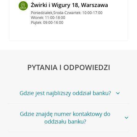
Żwirki i Wigury 18, Warszawa
Poniedziałek,Środa-Czwartek: 10:00-17:00
Wtorek: 11:00-18:00
Piątek: 09:00-16:00
PYTANIA I ODPOWIEDZI
Gdzie jest najbliższy oddział banku?
Jeśli szukasz oddziału naszego banku, zapraszamy na
Gdzie znajdę numer kontaktowy do
stronę
Placówki i bankomaty
, na której znajduje się
oddziału banku?
wygodna wyszukiwarka.
Alternatywnie, możesz skorzystać z pełnej
listy naszych