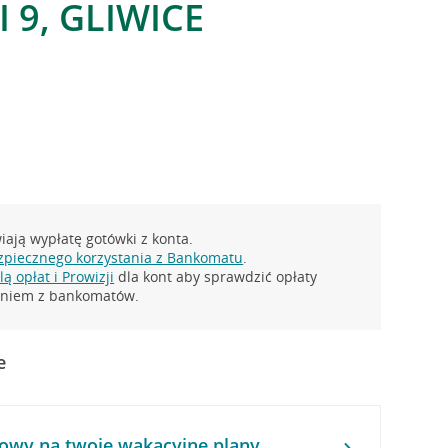
 9, GLIWICE
ają wypłatę gotówki z konta.
zpiecznego korzystania z Bankomatu
.
ą opłat i Prowizji
dla kont aby sprawdzić opłaty
taniem z bankomatów.
e
owy na twoje wakacyjne plany