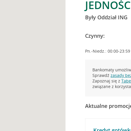
JEDNOŚCI
Były Oddział ING
Czynny:
Pn.-Niedz.: 00:00-23:59
Bankomaty umożliwi
Sprawdź
zasady be
Zapoznaj się z
Tabel
związane z korzys
Aktualne promocj
Kredyt gotówk