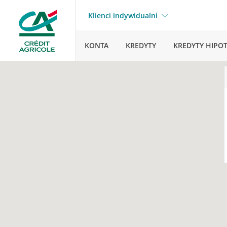
Klienci indywidualni
KONTA
KREDYTY
KREDYTY HIPO