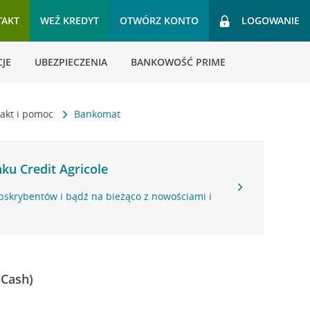
TAKT
WEŹ KREDYT
OTWÓRZ KONTO
LOGOWANIE
JE
UBEZPIECZENIA
BANKOWOŚĆ PRIME
akt i pomoc
Bankomat
ku Credit Agricole
bskrybentów i bądź na bieżąco z nowościami i
 Cash)