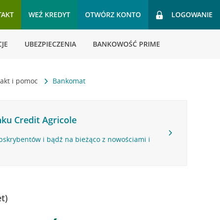
TAKT
WEŹ KREDYT
OTWÓRZ KONTO
LOGOWANIE
JE
UBEZPIECZENIA
BANKOWOŚĆ PRIME
akt i pomoc
Bankomat
ku Credit Agricole
bskrybentów i bądź na bieżąco z nowościami i
t)