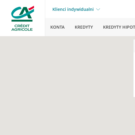
Klienci indywidualni
KONTA
KREDYTY
KREDYTY HIPO