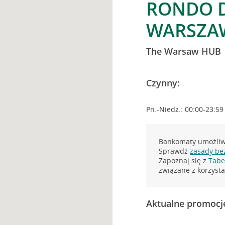
RONDO D
WARSZA
The Warsaw HUB
Czynny:
Pn.-Niedz.: 00:00-23:59
Bankomaty umożliwi
Sprawdź
zasady be
Zapoznaj się z
Tabel
związane z korzys
Aktualne promocj