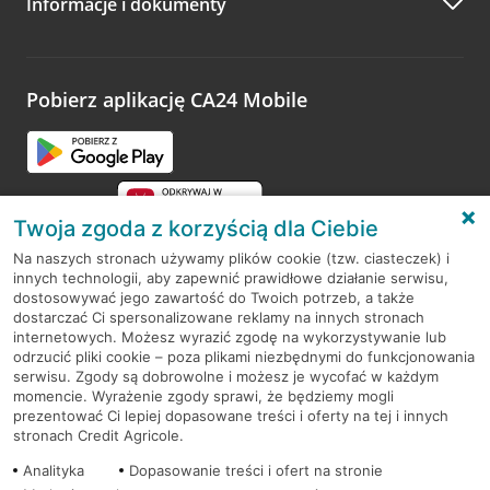
Informacje i dokumenty
Zachęcamy do podzielenia się z nami opinią o wizycie.
Wystarczy przejść na stronę
Oceń wizytę
, wyszukać
odwiedzoną placówkę i wypełnić formularz w ramach
platformy Profil Firmy w Google. Dziękujemy za wszystkie
opinie.
Pobierz aplikację CA24 Mobile
Przejdź do pytania
Twoja zgoda z korzyścią dla Ciebie
Na naszych stronach używamy plików cookie (tzw. ciasteczek) i
innych technologii, aby zapewnić prawidłowe działanie serwisu,
RODO
dostosowywać jego zawartość do Twoich potrzeb, a także
dostarczać Ci spersonalizowane reklamy na innych stronach
Regulamin serwisu
internetowych. Możesz wyrazić zgodę na wykorzystywanie lub
odrzucić pliki cookie – poza plikami niezbędnymi do funkcjonowania
Mapa serwisu
serwisu. Zgody są dobrowolne i możesz je wycofać w każdym
momencie. Wyrażenie zgody sprawi, że będziemy mogli
Polityka
Cookies
prezentować Ci lepiej dopasowane treści i oferty na tej i innych
stronach Credit Agricole.
Polityka prywatności
Analityka
Dopasowanie treści i ofert na stronie