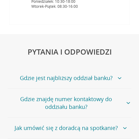
Poniedziałek: 10:30-18:00
Wtorek-Piątek: 08:30-16:00
PYTANIA I ODPOWIEDZI
Gdzie jest najbliższy oddział banku?
Jeśli szukasz oddziału naszego banku, zapraszamy na
Gdzie znajdę numer kontaktowy do
stronę
Placówki i bankomaty
, na której znajduje się
oddziału banku?
wygodna wyszukiwarka.
Alternatywnie, możesz skorzystać z pełnej
listy naszych
oddziałów
.
Bank Credit Agricole nie udostępnia ogólnego numeru
Jak umówić się z doradcą na spotkanie?
telefonu do placówki bankowej.
Przejdź do pytania