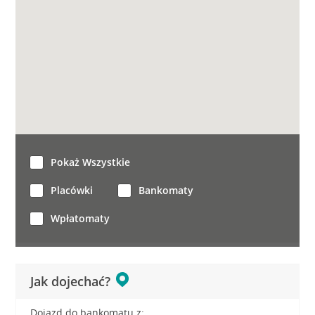
Pokaż Wszystkie
Placówki
Bankomaty
Wpłatomaty
Jak dojechać?
Dojazd do bankomatu z: